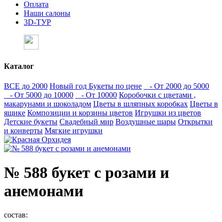
Оплата
Наши салоны
3D-ТУР
Каталог
ВСЕ до 2000
Новый год
Букеты по цене
- От 2000 до 5000
- От 5000 до 10000
- От 10000
Коробочки с цветами ,
макарунами и шоколадом
Цветы в шляпных коробках
Цветы в
ящике
Композиции и корзины цветов
Игрушки из цветов
Детские букеты
Свадебный мир
Воздушные шары
Открытки
и конверты
Мягкие игрушки
№ 588 букет с розами и
анемонами
состав: