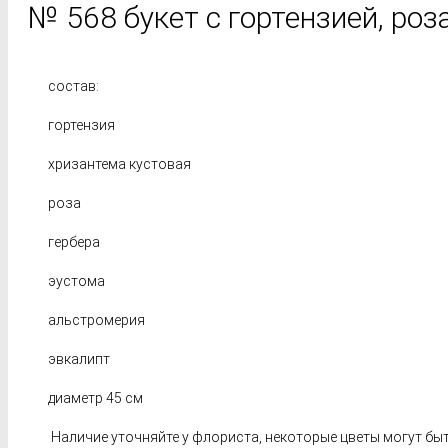
№ 568 букет с гортензией, роз
состав:
гортензия
хризантема кустовая
роза
гербера
эустома
альстромерия
эвкалипт
диаметр 45 см
Наличие уточняйте у флориста, некоторые цветы могут быт