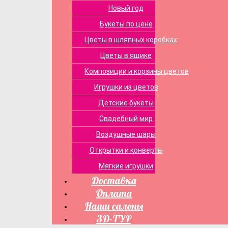
Новый год
Букеты по цене
Цветы в шляпных коробках
Цветы в ящике
Композиции и корзины цветов
Игрушки из цветов
Детские букеты
Свадебный мир
Воздушные шары
Открытки и конверты
Мягкие игрушки
Доставка
Оплата
Наши салоны
3D-ТУР