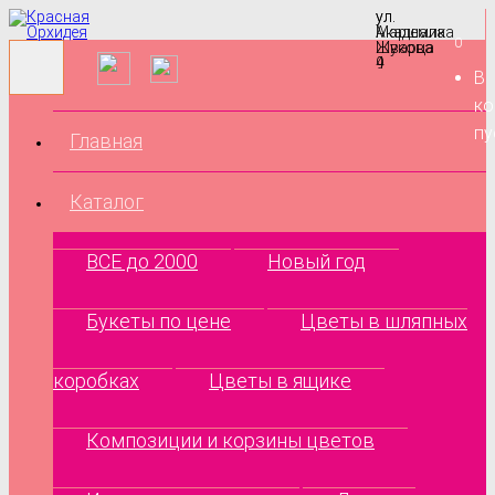
ул.
ул.
Маршала
Академика
0
Жукова
Шварца
9
4
В
ко
пу
Главная
Каталог
ВСЕ до 2000
Новый год
Букеты по цене
Цветы в шляпных
коробках
Цветы в ящике
Композиции и корзины цветов