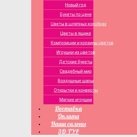
Новый год
Букеты по цене
Цветы в шляпных коробках
Цветы в ящике
Композиции и корзины цветов
Игрушки из цветов
Детские букеты
Свадебный мир
Воздушные шары
Открытки и конверты
Мягкие игрушки
Доставка
Оплата
Наши салоны
3D-ТУР