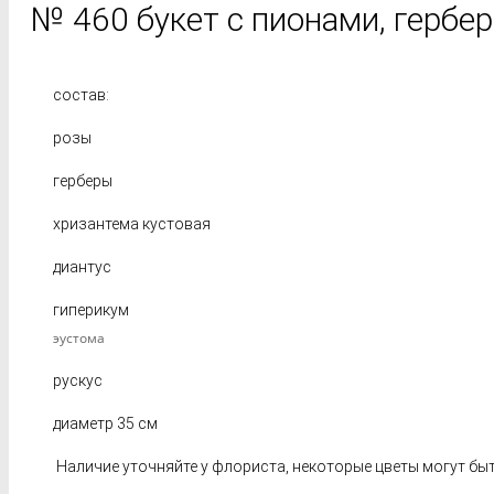
№ 460 букет с пионами, гербе
состав:
розы
герберы
хризантема кустовая
диантус
гиперикум
эустома
рускус
диаметр 35 см
Наличие уточняйте у флориста, некоторые цветы могут быт