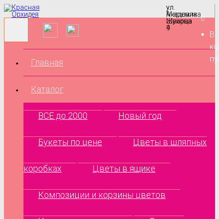
ул.
ул.
Маршала
Академика
0
Жукова
Шварца
9
4
В
ко
пу
Главная
Каталог
ВСЕ до 2000
Новый год
Букеты по цене
Цветы в шляпных
коробках
Цветы в ящике
Композиции и корзины цветов