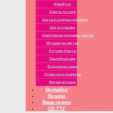
Новый год
Букеты по цене
Цветы в шляпных коробках
Цветы в ящике
Композиции и корзины цветов
Игрушки из цветов
Детские букеты
Свадебный мир
Воздушные шары
Открытки и конверты
Мягкие игрушки
Доставка
Оплата
Наши салоны
3D-ТУР