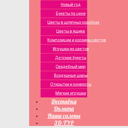
Новый год
Букеты по цене
Цветы в шляпных коробках
Цветы в ящике
Композиции и корзины цветов
Игрушки из цветов
Детские букеты
Свадебный мир
Воздушные шары
Открытки и конверты
Мягкие игрушки
Доставка
Оплата
Наши салоны
3D-ТУР