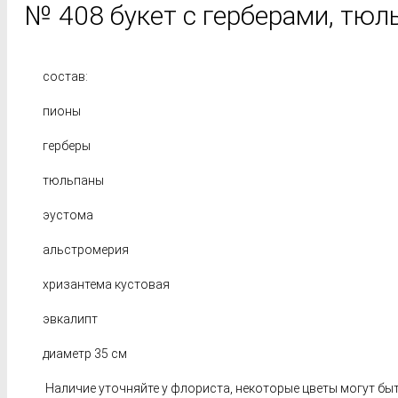
№ 408 букет с герберами, тюл
состав:
пионы
герберы
тюльпаны
эустома
альстромерия
хризантема кустовая
эвкалипт
диаметр 35 см
Наличие уточняйте у флориста, некоторые цветы могут быт