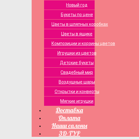
Новый год
Букеты по цене
Цветы в шляпных коробках
Цветы в ящике
Композиции и корзины цветов
Игрушки из цветов
Детские букеты
Свадебный мир
Воздушные шары
Открытки и конверты
Мягкие игрушки
Доставка
Оплата
Наши салоны
3D-ТУР