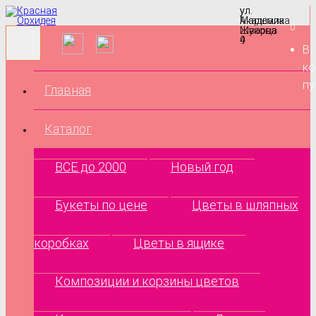
ул.
ул.
Маршала
Академика
0
Жукова
Шварца
9
4
В
ко
пу
Главная
Каталог
ВСЕ до 2000
Новый год
Букеты по цене
Цветы в шляпных
коробках
Цветы в ящике
Композиции и корзины цветов