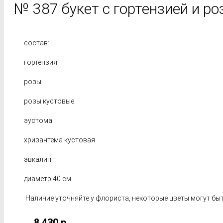
№ 387 букет с гортензией и р
состав:
гортензия
розы
розы кустовые
эустома
хризантема кустовая
эвкалипт
диаметр 40 см
Наличие уточняйте у флориста, некоторые цветы могут быт
8 430 р.