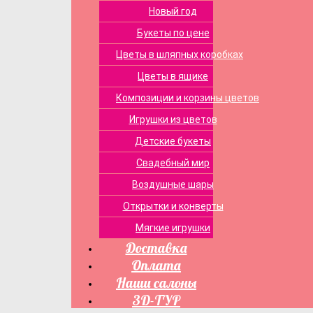
Новый год
Букеты по цене
Цветы в шляпных коробках
Цветы в ящике
Композиции и корзины цветов
Игрушки из цветов
Детские букеты
Свадебный мир
Воздушные шары
Открытки и конверты
Мягкие игрушки
Доставка
Оплата
Наши салоны
3D-ТУР