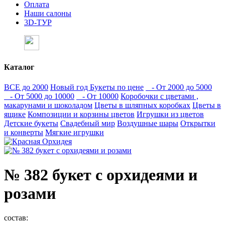
Оплата
Наши салоны
3D-ТУР
Каталог
ВСЕ до 2000
Новый год
Букеты по цене
- От 2000 до 5000
- От 5000 до 10000
- От 10000
Коробочки с цветами ,
макарунами и шоколадом
Цветы в шляпных коробках
Цветы в
ящике
Композиции и корзины цветов
Игрушки из цветов
Детские букеты
Свадебный мир
Воздушные шары
Открытки
и конверты
Мягкие игрушки
№ 382 букет с орхидеями и
розами
состав: