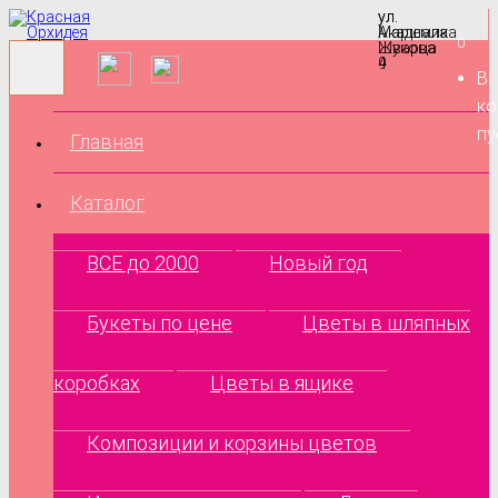
ул.
ул.
Маршала
Академика
0
Жукова
Шварца
9
4
В
ко
пу
Главная
Каталог
ВСЕ до 2000
Новый год
Букеты по цене
Цветы в шляпных
коробках
Цветы в ящике
Композиции и корзины цветов