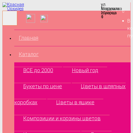
ул.
ул.
Маршала
Академика
0
Жукова
Шварца
9
4
В
ко
пу
Главная
Каталог
ВСЕ до 2000
Новый год
Букеты по цене
Цветы в шляпных
коробках
Цветы в ящике
Композиции и корзины цветов