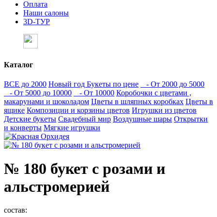
Оплата
Наши салоны
3D-ТУР
Каталог
ВСЕ до 2000
Новый год
Букеты по цене
- От 2000 до 5000
- От 5000 до 10000
- От 10000
Коробочки с цветами ,
макарунами и шоколадом
Цветы в шляпных коробках
Цветы в
ящике
Композиции и корзины цветов
Игрушки из цветов
Детские букеты
Свадебный мир
Воздушные шары
Открытки
и конверты
Мягкие игрушки
№ 180 букет с розами и
альстромерией
состав: