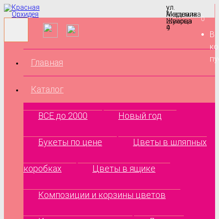
ул.
ул.
Маршала
Академика
0
Жукова
Шварца
9
4
В
ко
пу
Главная
Каталог
ВСЕ до 2000
Новый год
Букеты по цене
Цветы в шляпных
коробках
Цветы в ящике
Композиции и корзины цветов