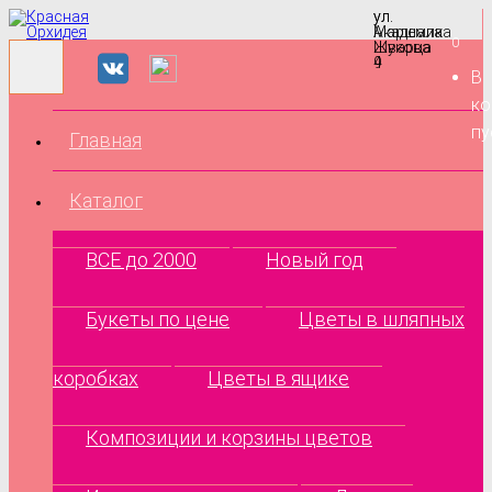
ул.
ул.
Маршала
Академика
0
Жукова
Шварца
9
4
В
ко
пу
Главная
Каталог
ВСЕ до 2000
Новый год
Букеты по цене
Цветы в шляпных
коробках
Цветы в ящике
Композиции и корзины цветов