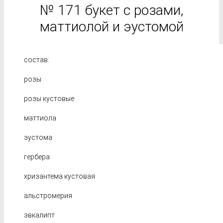
№ 171 букет с розами,
маттиолой и эустомой
состав:
розы
розы кустовые
маттиола
эустома
гербера
хризантема кустовая
альстромерия
эвкалипт