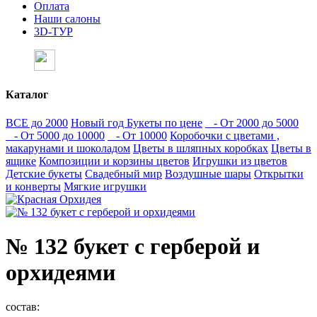
Оплата
Наши салоны
3D-ТУР
Каталог
ВСЕ до 2000
Новый год
Букеты по цене
- От 2000 до 5000
- От 5000 до 10000
- От 10000
Коробочки с цветами ,
макарунами и шоколадом
Цветы в шляпных коробках
Цветы в
ящике
Композиции и корзины цветов
Игрушки из цветов
Детские букеты
Свадебный мир
Воздушные шары
Открытки
и конверты
Мягкие игрушки
№ 132 букет с герберой и
орхидеями
состав: