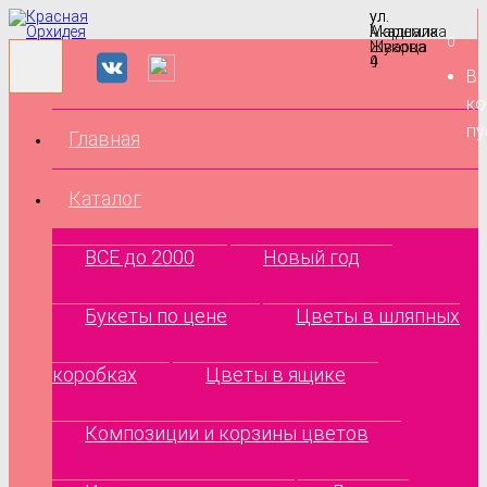
ул.
ул.
Маршала
Академика
0
Жукова
Шварца
9
4
В
ко
пу
Главная
Каталог
ВСЕ до 2000
Новый год
Букеты по цене
Цветы в шляпных
коробках
Цветы в ящике
Композиции и корзины цветов