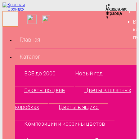
ул.
ул.
Маршала
Академика
0
Жукова
Шварца
9
4
В
ко
пу
Главная
Каталог
ВСЕ до 2000
Новый год
Букеты по цене
Цветы в шляпных
коробках
Цветы в ящике
Композиции и корзины цветов