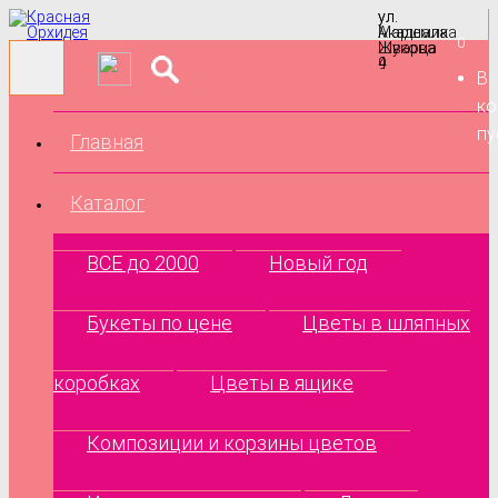
ул.
ул.
Маршала
Академика
0
Жукова
Шварца
9
4
В
ко
пу
Главная
Каталог
ВСЕ до 2000
Новый год
Букеты по цене
Цветы в шляпных
коробках
Цветы в ящике
Композиции и корзины цветов