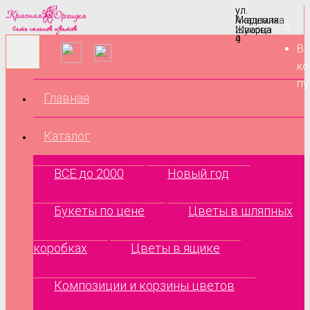
ул.
ул.
Маршала
Академика
0
Жукова
Шварца
9
4
В
ко
пу
Главная
Каталог
ВСЕ до 2000
Новый год
Букеты по цене
Цветы в шляпных
коробках
Цветы в ящике
Композиции и корзины цветов