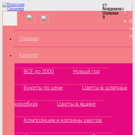
ул.
ул.
Маршала
Академика
0
Жукова
Шварца
9
4
В
ко
пу
Главная
Каталог
ВСЕ до 2000
Новый год
Букеты по цене
Цветы в шляпных
коробках
Цветы в ящике
Композиции и корзины цветов