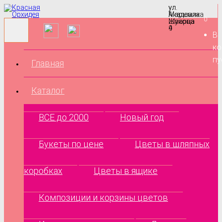
ул.
ул.
Маршала
Академика
0
Жукова
Шварца
9
4
В
ко
пу
Главная
Каталог
ВСЕ до 2000
Новый год
Букеты по цене
Цветы в шляпных
коробках
Цветы в ящике
Композиции и корзины цветов