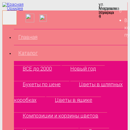
ул.
ул.
Маршала
Академика
0
Жукова
Шварца
9
4
В
ко
пу
Главная
Каталог
ВСЕ до 2000
Новый год
Букеты по цене
Цветы в шляпных
коробках
Цветы в ящике
Композиции и корзины цветов