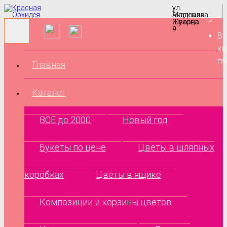
ул.
ул.
Маршала
Академика
0
Жукова
Шварца
9
4
В
ко
пу
Главная
Каталог
ВСЕ до 2000
Новый год
Букеты по цене
Цветы в шляпных
коробках
Цветы в ящике
Композиции и корзины цветов