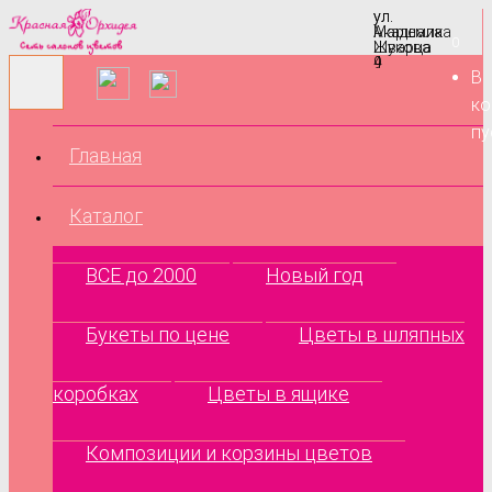
ул.
ул.
Маршала
Академика
0
Жукова
Шварца
9
4
В
ко
пу
Главная
Каталог
ВСЕ до 2000
Новый год
Букеты по цене
Цветы в шляпных
коробках
Цветы в ящике
Композиции и корзины цветов